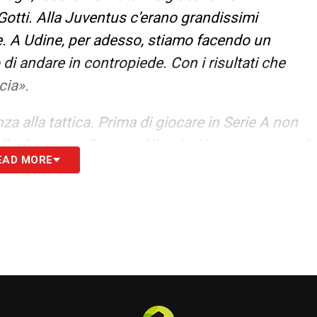
otti. Alla Juventus c’erano grandissimi
e. A Udine, per adesso, stiamo facendo un
i andare in contropiede. Con i risultati che
cia».
nza alla tattica. Prima di giocare in Serie A non
la Juve, con Conte e Allegri, si lavorava tanto di
EAD MORE
tutto sulla tattica».
dimostrato di essere un top player. Sta
mentalità da vincitore e lo dimostra in ogni
me motivare la squadra».
S