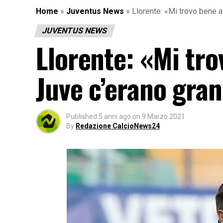
Home
»
Juventus News
»
Llorente: «Mi trovo bene al
JUVENTUS NEWS
Llorente: «Mi tro
Juve c’erano gran
Published
5 anni ago
on
9 Marzo 2021
By
Redazione CalcioNews24