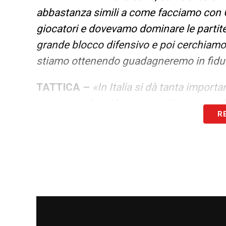
abbastanza simili a come facciamo con G
giocatori e dovevamo dominare le partit
grande blocco difensivo e poi cerchiamo d
stiamo ottenendo guadagneremo in fidu
TATTICA –
«In Italia si dà tanta importa
avevo quasi mai lavorato tatticamente. Al
R
tattica. In Italia le squadre basano quasi 
DE PAUL –
«Rodrigo negli ultimi anni ha 
giocando ad un livello altissimo. Ha una 
partita. E’ un ottimo capitano che sa co
LA PLAYLIST DELLE NOSTRE TOP NEW