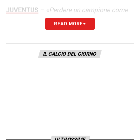
JUVENTUS
–
«Perdere un campione come
Ronaldo è un brutto colpo. Quando ce l’hai
READ MORE
sembra che sia un peso, poi ti accorgi che le
responsabilità che prima erano tutte su di lui
vanno divise, il cambiamento e
IL CALCIO DEL GIORNO
l’adeguamento non sono automatici».
INTER
–
«È la squadra che ha perso di più
rispetto all’anno scorso, ora deve ricalibrarsi.
C’è comunque ancora tempo e potrebbe
stupirci. Bene il Napoli che non ha venduto
nessuno e con Spalletti può fare il salto di
qualità».
OSIMHEN –
«Prima che arrivasse in Italia
ULTIMISSIME