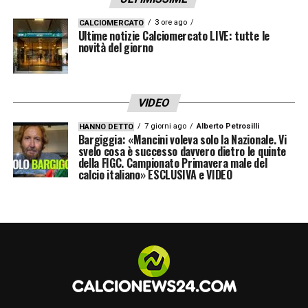
non lo conoscevo molto. Lo scorso anno ho
3 ore ago
CALCIOMERCATO
Ultime notizie Calciomercato LIVE: tutte le
avuto modo di apprezzarlo, ma il Covid poi
novità del giorno
lo ha fermato. Lo trovo migliorato dal punto
di vista tecnico, credo anche grazie a
Spalletti che è molto esigente. In velocità è
VIDEO
devastante, non è un centravanti fisico come
7 giorni ago
Alberto Petrosilli
HANNO DETTO
Bargiggia: «Mancini voleva solo la Nazionale. Vi
Lukaku, ma ha gamba. Mi ricorda
svelo cosa è successo davvero dietro le quinte
della FIGC. Campionato Primavera male del
Shevchenko per la capacità di svariare su
calcio italiano» ESCLUSIVA e VIDEO
tutto il fronte d’attacco e per la velocità».
LA PLAYLIST DELLE NOSTRE TOP NEWS