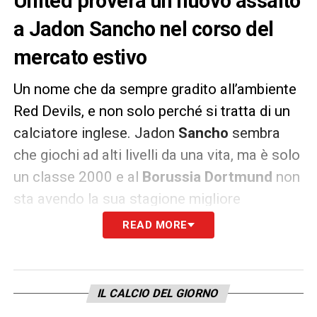
United proverà un nuovo assalto
a Jadon Sancho nel corso del
mercato estivo
Un nome che da sempre gradito all’ambiente
Red Devils, e non solo perché si tratta di un
calciatore inglese. Jadon
Sancho
sembra
che giochi ad alti livelli da una vita, ma è solo
un classe 2000 e al
Borussia Dortmund
non
sta avendo la sua stagione migliore
nonostante si sia nettamente ripreso nel
READ MORE
2021.
Allora è possibile che dopo le avances della
IL CALCIO DEL GIORNO
scorsa estate il
Manchester United
faccia