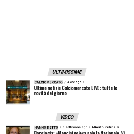
un nuovo tentativo per l’esterno d’attacco
che ha il contratto in scadenza con il
Borussia Dortmund nel 2023. A riportare la
notizia è il
Daily Mail
: che sia la volta buona
per il ritorno di Sancho in Premier League?
LA PLAYLIST DELLE NOSTRE TOP NEWS
ULTIMISSIME
4 ore ago
CALCIOMERCATO
Ultime notizie Calciomercato LIVE: tutte le
novità del giorno
VIDEO
1 settimana ago
Alberto Petrosilli
HANNO DETTO
Bargiggia: «Mancini voleva solo la Nazionale. Vi