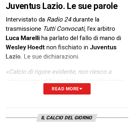
Juventus Lazio. Le sue parole
Intervistato da
Radio 24
durante la
trasmissione
Tutti Convocati
, l’ex arbitro
Luca Marelli
ha parlato del fallo di mano di
Wesley Hoedt
non fischiato in
Juventus
Lazio
. Le sue dichiarazioni.
«Calcio di rigore evidente, non riesco a
capire come abbiano fatto a non interviene
READ MORE
dal VAR. L’unica spiegazione è che possano
aver giudicato un rimpallo, ma è una
giustificazione che non regge».
IL CALCIO DEL GIORNO
LA PLAYLIST DELLE NOSTRE TOP NEWS