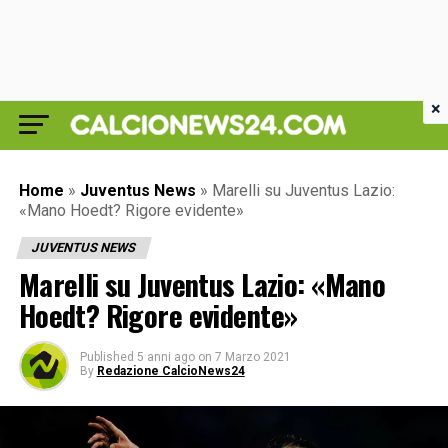
×
Home
»
Juventus News
»
Marelli su Juventus Lazio:
«Mano Hoedt? Rigore evidente»
JUVENTUS NEWS
Marelli su Juventus Lazio: «Mano
Hoedt? Rigore evidente»
Published
5 anni ago
on
7 Marzo 2021
By
Redazione CalcioNews24