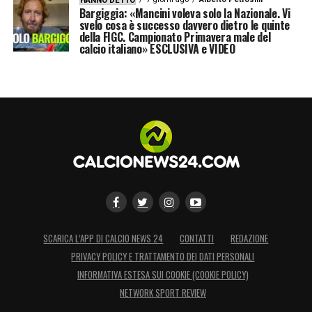
HANNO DETTO
Bargiggia: «Mancini voleva solo la Nazionale. Vi
svelo cosa è successo davvero dietro le quinte
della FIGC. Campionato Primavera male del
calcio italiano» ESCLUSIVA e VIDEO
SCARICA L’APP DI CALCIO NEWS 24
CONTATTI
REDAZIONE
PRIVACY POLICY E TRATTAMENTO DEI DATI PERSONALI
INFORMATIVA ESTESA SUI COOKIE (COOKIE POLICY)
NETWORK SPORT REVIEW