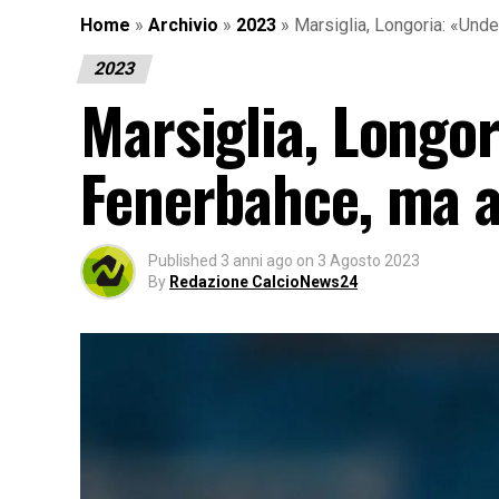
Home
»
Archivio
»
2023
»
Marsiglia, Longoria: «Und
2023
Marsiglia, Longor
Fenerbahce, ma 
Published
3 anni ago
on
3 Agosto 2023
By
Redazione CalcioNews24