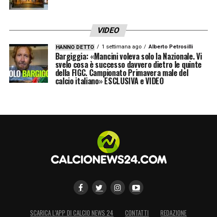
➡️
https://t.co/5Qikjq6FcH
VIDEO
pic.twitter.com/ozKd6tsCqa
1 settimana ago
Alberto Petrosilli
HANNO DETTO
Bargiggia: «Mancini voleva solo la Nazionale. Vi
svelo cosa è successo davvero dietro le quinte
— S.S.Lazio (@OfficialSSLazio)
August
della FIGC. Campionato Primavera male del
calcio italiano» ESCLUSIVA e VIDEO
19, 2023
Il Presidente Aurelio De Laurentiis,
Mister Garcia, i dirigenti, i calciatori, lo
staff tecnico, i collaboratori e tutta la
SSC Napoli esprimono profondo
cordoglio e si uniscono al dolore della
famiglia Mazzone per la scomparsa del
caro Carlo, un vero galantuomo del
SCARICA L’APP DI CALCIO NEWS 24
CONTATTI
REDAZIONE