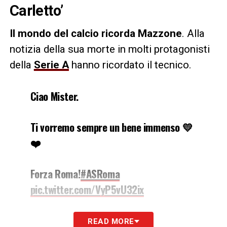
Carletto’
Il mondo del calcio ricorda Mazzone
. Alla
notizia della sua morte in molti protagonisti
della
Serie A
hanno ricordato il tecnico.
Ciao Mister.
Ti vorremo sempre un bene immenso 💛
❤️
Forza Roma!
#ASRoma
pic.twitter.com/VyP5vU32ix
— AS Roma (@OfficialASRoma)
August
READ MORE