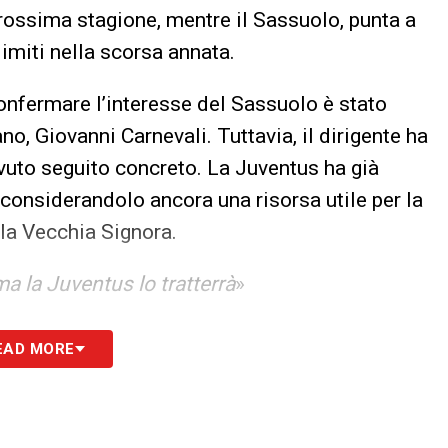
prossima stagione, mentre il Sassuolo, punta a
limiti nella scorsa annata.
nfermare l’interesse del Sassuolo è stato
o, Giovanni Carnevali. Tuttavia, il dirigente ha
vuto seguito concreto. La Juventus ha già
 considerandolo ancora una risorsa utile per la
lla Vecchia Signora.
a la Juventus lo tratterrà
»
ipale resta la volontà del giocatore. Rugani non
EAD MORE
lui, la possibilità di giocarsi le proprie carte in
garantito. Genoa e Sassuolo dovranno quindi
amente vantaggiosa, ma soprattutto presentare