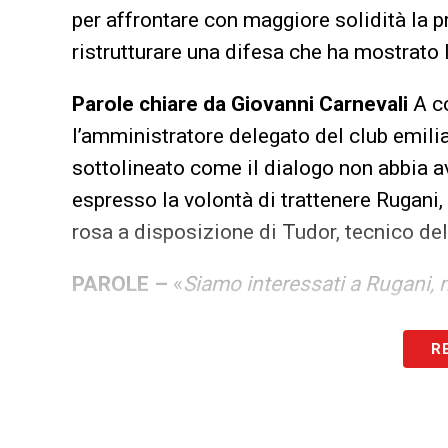
per affrontare con maggiore solidità la 
ristrutturare una difesa che ha mostrato 
Parole chiare da Giovanni Carnevali
A co
l’amministratore delegato del club emilian
sottolineato come il dialogo non abbia a
espresso la volontà di trattenere Rugani,
rosa a disposizione di Tudor, tecnico de
PAROLE –
«
Siamo interessati a Rugani, m
La posizione del calciatore
Il nodo princ
R
sembra intenzionato a lasciare Torino: per 
bianconero vale più di un trasferimento 
formulare non solo un’offerta economic