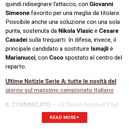
quindi ridisegnare l’attacco, con
Giovanni
Simeone
favorito per una maglia da titolare.
Possibile anche una soluzione con una sola
punta, sostenuta da
Nikola Vlasic
e
Cesare
Casadei
sulla trequarti. In difesa, invece, il
principale candidato a sostituire
Ismajli
è
Marianucci
, con
Coco
spostato al centro del
reparto.
Ultime Notizie Serie A: tutte le novità del
giorno sul massimo campionato italiano
IL COMUNICATO
– «
Il Torino Football Club
comunica l’esito degli esami strumentali cui
READ MORE
sono stati sottoposti Adams, Ismajli e