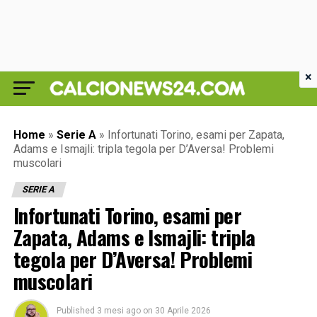
×
Home
»
Serie A
»
Infortunati Torino, esami per Zapata,
Adams e Ismajli: tripla tegola per D’Aversa! Problemi
muscolari
SERIE A
Infortunati Torino, esami per
Zapata, Adams e Ismajli: tripla
tegola per D’Aversa! Problemi
muscolari
Published
3 mesi ago
on
30 Aprile 2026