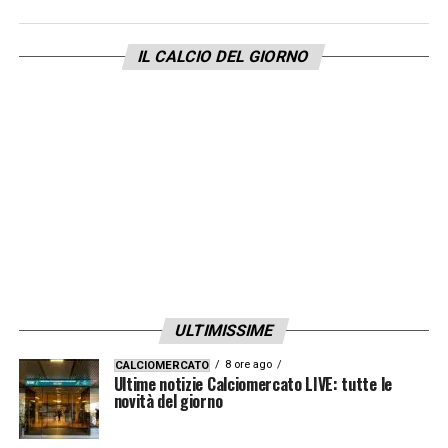
Zapata. Gli accertamenti hanno evidenziato
per Che Adams un interessamento
IL CALCIO DEL GIORNO
distrattivo parziale del retto femorale della
coscia destra. Per Duvan Zapata un
problema muscolare all’adduttore della
coscia sinistra. Per Ardían Ismajli un
interessamento distrattivo parziale del
bicipite femorale della coscia destra. La
prognosi per ciascun calciatore verrà
definita secondo l’evoluzione clinica degli
infortuni
».
ULTIMISSIME
8 ore ago
CALCIOMERCATO
LA PLAYLIST DELLE NOSTRE TOP NEWS
Ultime notizie Calciomercato LIVE: tutte le
novità del giorno