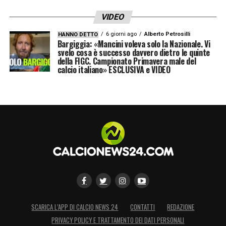
VIDEO
6 giorni ago
Alberto Petrosilli
HANNO DETTO
Bargiggia: «Mancini voleva solo la Nazionale. Vi
svelo cosa è successo davvero dietro le quinte
della FIGC. Campionato Primavera male del
calcio italiano» ESCLUSIVA e VIDEO
SCARICA L’APP DI CALCIO NEWS 24
CONTATTI
REDAZIONE
PRIVACY POLICY E TRATTAMENTO DEI DATI PERSONALI