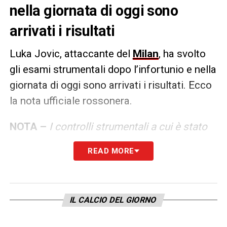
nella giornata di oggi sono
arrivati i risultati
Luka Jovic, attaccante del
Milan
, ha svolto
gli esami strumentali dopo l’infortunio e nella
giornata di oggi sono arrivati i risultati. Ecco
la nota ufficiale rossonera.
NOTA –
I controlli strumentali a cui è stato
sottoposto Jovic non hanno evidenziato
READ MORE
lesioni muscolari all’adduttore ma solo un
affaticamento.
IL CALCIO DEL GIORNO
LA PLAYLIST DELLE NOSTRE TOP NEWS