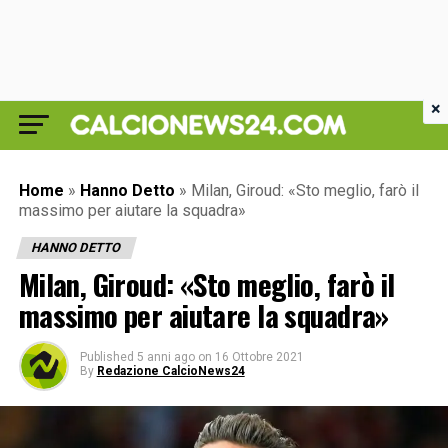
×
Home
»
Hanno Detto
»
Milan, Giroud: «Sto meglio, farò il
massimo per aiutare la squadra»
HANNO DETTO
Milan, Giroud: «Sto meglio, farò il
massimo per aiutare la squadra»
Published
5 anni ago
on
16 Ottobre 2021
By
Redazione CalcioNews24