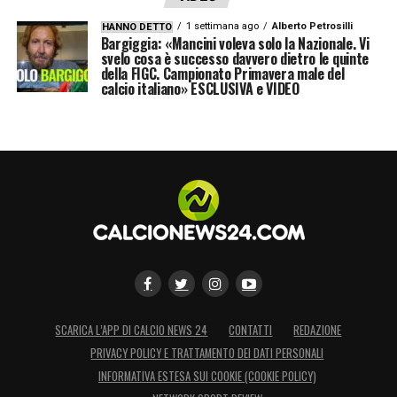
1 settimana ago
Alberto Petrosilli
HANNO DETTO
Bargiggia: «Mancini voleva solo la Nazionale. Vi
svelo cosa è successo davvero dietro le quinte
della FIGC. Campionato Primavera male del
calcio italiano» ESCLUSIVA e VIDEO
SCARICA L’APP DI CALCIO NEWS 24
CONTATTI
REDAZIONE
PRIVACY POLICY E TRATTAMENTO DEI DATI PERSONALI
INFORMATIVA ESTESA SUI COOKIE (COOKIE POLICY)