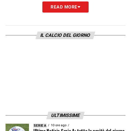
READ MORE
MOURINHO –
«Gli arbitri sbagliano molto,
ma lui non fa più ridere con i suoi teatrini».
IL CALCIO DEL GIORNO
LA PLAYLIST DELLE NOSTRE TOP NEWS
ULTIMISSIME
10 ore ago
SERIE A
Ultime Notizie Serie A: tutte le novità del giorno