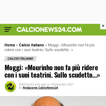
×
Home
»
Calcio italiano
»
Moggi: «Mourinho non fa più
ridere con i suoi teatrini. Sullo scudetto…»
CALCIO ITALIANO
Moggi: «Mourinho non fa più ridere
con i suoi teatrini. Sullo scudetto…»
Published
5 anni ago
on
4 Novembre 2021
By
Redazione CalcioNews24