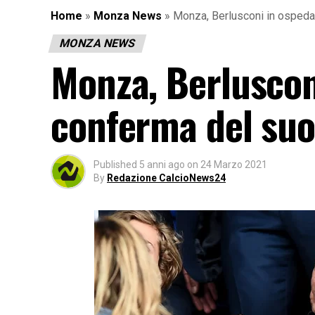
Home
»
Monza News
»
Monza, Berlusconi in ospedal
MONZA NEWS
Monza, Berlusconi
conferma del suo
Published
5 anni ago
on
24 Marzo 2021
By
Redazione CalcioNews24