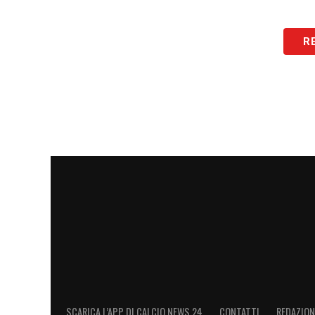
R
SCARICA L’APP DI CALCIO NEWS 24
CONTATTI
REDAZION