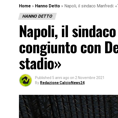
Home
»
Hanno Detto
»
Napoli, il sindaco Manfredi: 
HANNO DETTO
Napoli, il sindac
congiunto con De 
stadio»
Published
5 anni ago
on
2 Novembre 2021
By
Redazione CalcioNews24