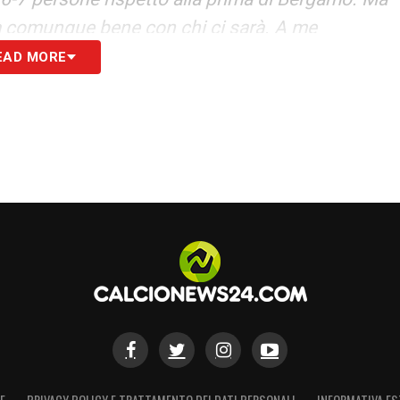
à comunque bene con chi ci sarà. A me
ltato. Chi ci sarà voglio che andrà a mille».
EAD MORE
S