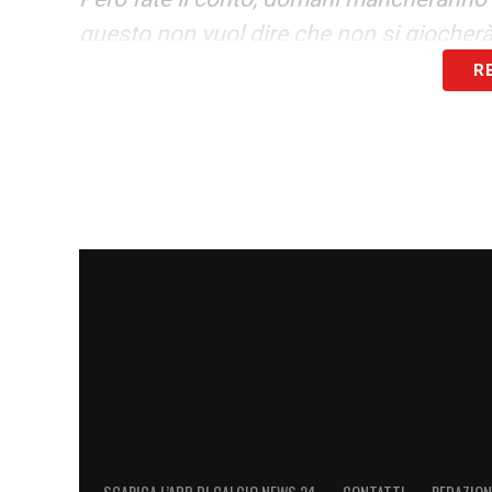
questo non vuol dire che non si giocher
interessa la cattiveria per arrivare al risu
R
LA PLAYLIST DELLE NOSTRE TOP NEW