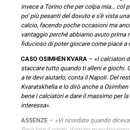
invece a Torino che per colpa mia… col p
po’ più pesanti del dovuto e s’è vista un
calcio, facendo poche occasioni ma anche
vantaggio perché abbiamo avuto prima no
fiducioso di poter giocare come piace a 
CASO OSIMHEN KVARA
–
«I calciatori 
staccare tutto quando ti alleni e giochi.
a te devi aiutarlo, conta il Napoli. Del re
Kvaratskhelia e lo dirò anche a Osimhen 
bene i calciatori e dare il massimo per l
interessa».
ASSENZE
–
«Vi ricordate quando diceva
Però fate il conto, domani mancheranno 