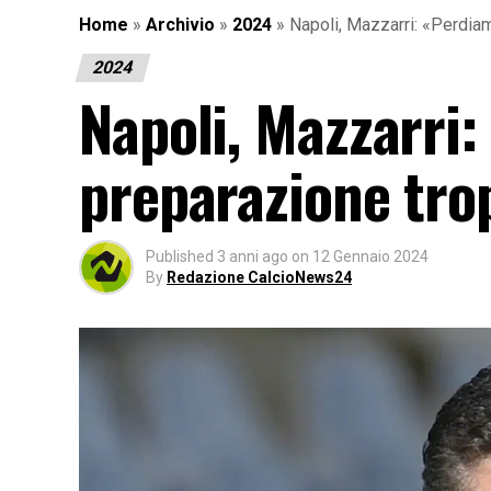
Home
»
Archivio
»
2024
»
Napoli, Mazzarri: «Perdia
2024
Napoli, Mazzarri:
preparazione tro
Published
3 anni ago
on
12 Gennaio 2024
By
Redazione CalcioNews24