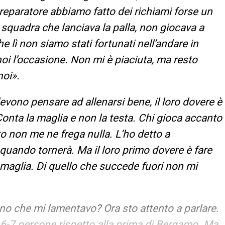
reparatore abbiamo fatto dei richiami forse un
a squadra che lanciava la palla, non giocava a
 lì non siamo stati fortunati nell’andare in
i l’occasione. Non mi è piaciuta, ma resto
noi».
devono pensare ad allenarsi bene, il loro dovere è
 Conta la maglia e non la testa. Chi gioca accanto
sto non me ne frega nulla. L’ho detto a
quando tornerà. Ma il loro primo dovere è fare
a maglia. Di quello che succede fuori non mi
no che mi lamentavo? Ora sto attento a parlare.
6-7 persone rispetto alla prima di Bergamo. Ma