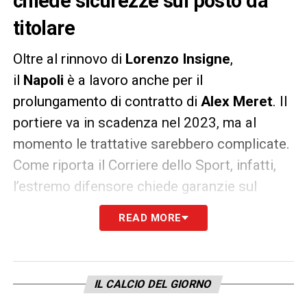
chiede sicurezze sul posto da
titolare
Oltre al rinnovo di
Lorenzo Insigne
,
il
Napoli
è a lavoro anche per il
prolungamento di contratto di
Alex Meret
. Il
portiere va in scadenza nel 2023, ma al
momento le trattative sarebbero complicate.
Come riporta il Corriere dello Sport, infatti,
l’estremo difensore chiede garanzie sul
posto da titolare fisso. Cosa che al momento
READ MORE
gli azzurri non riescono a garantirgli.
Dal canto suo, il
Napoli
ritiene
Meret
un
patrimonio da blindare. La situazione, quindi,
IL CALCIO DEL GIORNO
non è delle più facili per i partenopei.