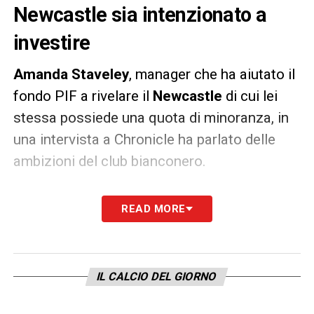
Newcastle sia intenzionato a
investire
Amanda Staveley
, manager che ha aiutato il
fondo PIF a rivelare il
Newcastle
di cui lei
stessa possiede una quota di minoranza, in
una intervista a Chronicle ha parlato delle
ambizioni del club bianconero.
GRANDI INVESTIMENTI –
«
Investiremo
READ MORE
molto, ovviamente. Ma dobbiamo farlo nei
limiti delle regole della Premier League.
Dovremo attenerci alle regole del Financial
IL CALCIO DEL GIORNO
Fair Play.
Investiremo il più possibile
, penso
che tutti lo sappiano. Ma non investiremo