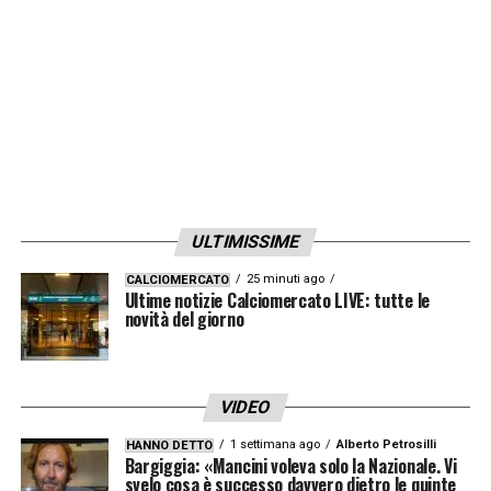
solo in calciatori, budget, trasferimenti: sarà
su tutta la linea, tutto».
LA PLAYLIST DELLE NOSTRE TOP NEWS
ULTIMISSIME
25 minuti ago
CALCIOMERCATO
Ultime notizie Calciomercato LIVE: tutte le
novità del giorno
VIDEO
1 settimana ago
Alberto Petrosilli
HANNO DETTO
Bargiggia: «Mancini voleva solo la Nazionale. Vi
svelo cosa è successo davvero dietro le quinte