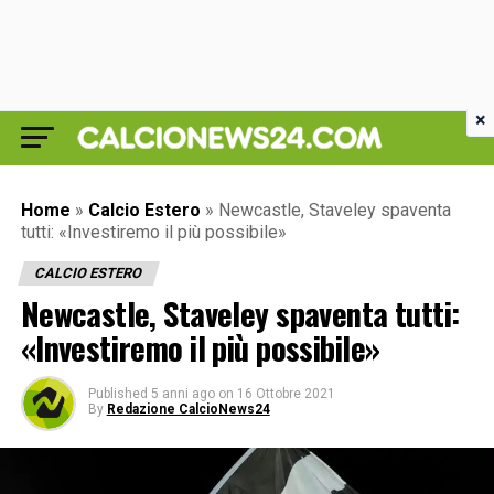
×
Home
»
Calcio Estero
»
Newcastle, Staveley spaventa
tutti: «Investiremo il più possibile»
CALCIO ESTERO
Newcastle, Staveley spaventa tutti:
«Investiremo il più possibile»
Published
5 anni ago
on
16 Ottobre 2021
By
Redazione CalcioNews24