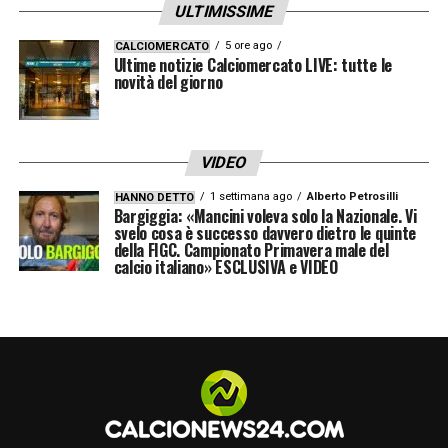
ULTIMISSIME
ripartire l’anno dopo».
5 ore ago
CALCIOMERCATO
Ultime notizie Calciomercato LIVE: tutte le
AVVENTURE
novità del giorno
IN
PANCHINA
–
«Crotone è
stata straordinaria, la squadra aveva un
senso etico del lavoro. Al Genoa e al Toro
VIDEO
sono legato da sempre, c’era un alto
1 settimana ago
Alberto Petrosilli
HANNO DETTO
coefficiente di difficoltà perché sono stati i
Bargiggia: «Mancini voleva solo la Nazionale. Vi
svelo cosa è successo davvero dietro le quinte
due anni del lockdown. Genoa è stata
della FIGC. Campionato Primavera male del
calcio italiano» ESCLUSIVA e VIDEO
sentimentale, sentivo la responsabilità
addosso avendola vissuta da calciatore. Il
Toro è stata una scelta di cuore: c’era da fare
un passaggio per portare una squadra che
non meritava quella classifica a competere
nell’anno successivo. Mesi intensissimi».