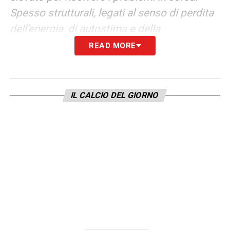
Spesso strutturali, legati al senso di perdita
dell’energia, di autostima e della
consapevolezza».
READ MORE
SUBENTRANTE
–
«Ma non sono stato
sempre un subentrante. Anzi, il 60% delle
IL CALCIO DEL GIORNO
volte sono partito dall’inizio. Negli ultimi due
anni ho avuto la possibilità di cimentarmi in
un contesto in corsa: aggiustare una
prestazione in inverno è gratificante perché
ti confronti con più difficoltà. Va bene, ma è
chiaro che non può bastarmi. Un allenatore
deve essere pronto per entrambe le
situazioni: diventa ancora più bello se ciò
che aggiusti in corsa diventa la base per