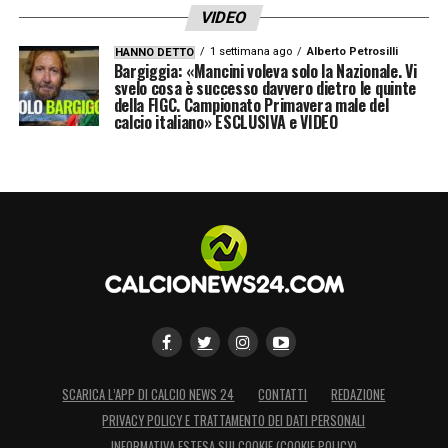
VIDEO
spazio per imbeccare gli esterni. Il grosso
delle occasioni bavarese arrivava quindi dalle
1 settimana ago
Alberto Petrosilli
HANNO DETTO
Bargiggia: «Mancini voleva solo la Nazionale. Vi
fasce, ci si è affidati molto alla creatività
svelo cosa è successo davvero dietro le quinte
della FIGC. Campionato Primavera male del
delle ali.
calcio italiano» ESCLUSIVA e VIDEO
SCARICA L’APP DI CALCIO NEWS 24
CONTATTI
REDAZIONE
PRIVACY POLICY E TRATTAMENTO DEI DATI PERSONALI
INFORMATIVA ESTESA SUI COOKIE (COOKIE POLICY)