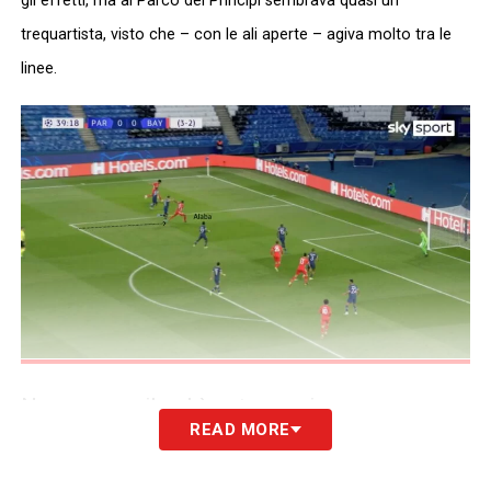
gli effetti, ma al Parco dei Principi sembrava quasi un
trequartista, visto che – con le ali aperte – agiva molto tra le
linee.
Non a caso, il gol è nato grazie a un
READ MORE
inserimento di
Alaba
dentro l’area di rigore.
L’austriaco ha tirato ben 3 volte in porta,