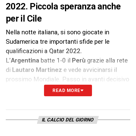
2022. Piccola speranza anche
per il Cile
Nella notte italiana, si sono giocate in
Sudamerica tre importanti sfide per le
qualificazioni a Qatar 2022.
L’
Argentina
batte 1-0 il
Perù
grazie alla rete
di
Lautaro Martinez
e vede avvicinarsi il
prossimo Mondiale. Passo in avanti decisivo
anche per il
Brasile
che strapazza 4-1
READ MORE
l’
Uruguay
e resta saldamente al comando
della classifica: in gol per i verdeoro
Neymar,
Gabigol
e due volte
Raphinha
, inutile per la
IL CALCIO DEL GIORNO
Celeste la rete di
Suarez
.