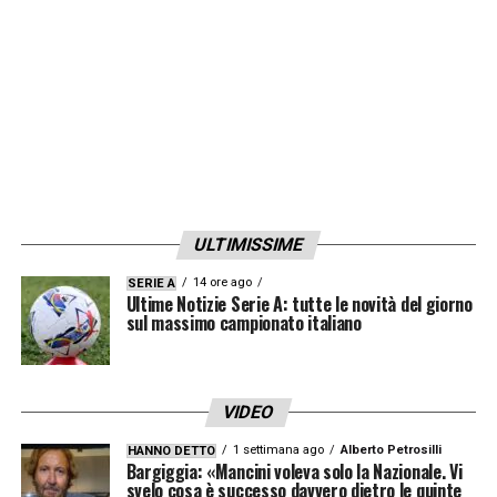
Si riaccende una speranza di qualificazione
anche per il
Cile
che batte 3-0 il
Venezuela
e
si porta a -3 punti proprio dall’Uruguay per
l’ultimo posto che significherebbe playoff.
Per la Roja decisiva la doppietta del
viola
Pulgar
e la rete di
Brereton
.
ULTIMISSIME
LA PLAYLIST DELLE NOSTRE TOP NEWS
14 ore ago
SERIE A
Ultime Notizie Serie A: tutte le novità del giorno
sul massimo campionato italiano
VIDEO
1 settimana ago
Alberto Petrosilli
HANNO DETTO
Bargiggia: «Mancini voleva solo la Nazionale. Vi
svelo cosa è successo davvero dietro le quinte