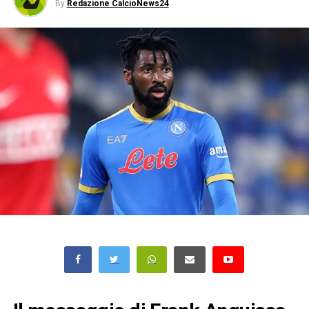
By
Redazione CalcioNews24