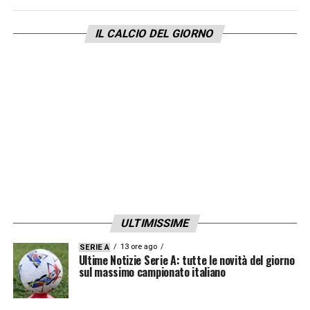
dove vengo. Sono un uomo di colore, sono
orgoglioso di esserlo e questo non cambierà
IL CALCIO DEL GIORNO
mai. No al razzismo».
LA PLAYLIST DELLE NOSTRE TOP NEWS
ULTIMISSIME
13 ore ago
SERIE A
Ultime Notizie Serie A: tutte le novità del giorno
sul massimo campionato italiano