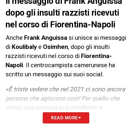
Il messaggio di Frank Anguissa
dopo gli insulti razzisti ricevuti
nel corso di Fiorentina-Napoli
Anche
Frank Anguissa
si unisce ai messaggi
di
Koulibaly
e
Osimhen
, dopo gli insulti
razzisti ricevuti nel corso di
Fiorentina-
Napoli
. Il centrocampista camerunese ha
scritto un messaggio sui suoi social.
«È triste vedere che nel 2021 ci sono ancora
persone che agiscono così! Per quello che
penso una persona può insultarmi e
chiamarmi scimmia, questo non influenzerà
READ MORE
l’uomo che sono perché so chi sono, so da