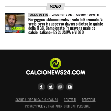
VIDEO
2 settimane ago
Alberto Petrosilli
HANNO DETTO
Bargiggia: «Mancini voleva solo la Nazionale. Vi
svelo cosa è successo davvero dietro le quinte
della FIGC. Campionato Primavera male del
calcio italiano» ESCLUSIVA e VIDEO
SCARICA L’APP DI CALCIO NEWS 24
CONTATTI
REDAZIONE
PRIVACY POLICY E TRATTAMENTO DEI DATI PERSONALI