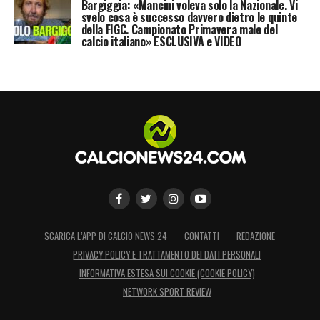
Bargiggia: «Mancini voleva solo la Nazionale. Vi
svelo cosa è successo davvero dietro le quinte
della FIGC. Campionato Primavera male del
calcio italiano» ESCLUSIVA e VIDEO
SCARICA L’APP DI CALCIO NEWS 24
CONTATTI
REDAZIONE
PRIVACY POLICY E TRATTAMENTO DEI DATI PERSONALI
INFORMATIVA ESTESA SUI COOKIE (COOKIE POLICY)
NETWORK SPORT REVIEW