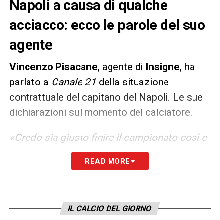
Napoli a causa di qualche
acciacco: ecco le parole del suo
agente
Vincenzo Pisacane
, agente di
Insigne
, ha
parlato a
Canale 21
della situazione
contrattuale del capitano del Napoli. Le sue
dichiarazioni sul momento del calciatore.
«Credo sia giusto finire il campionato così e
concentrarsi sugli obiettivi sportivi fino a
READ MORE
fine stagione. In fondo il contratto è in
scadenza nel 2022, non c’è tutta questa
fretta: fosse scaduto nel 2021 ci saremmo
IL CALCIO DEL GIORNO
preoccupati sicuramente di più».