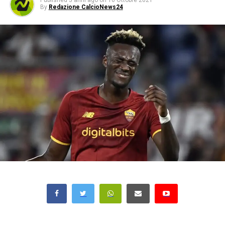
Published
5 anni ago
on
16 Ottobre 2021
By
Redazione CalcioNews24