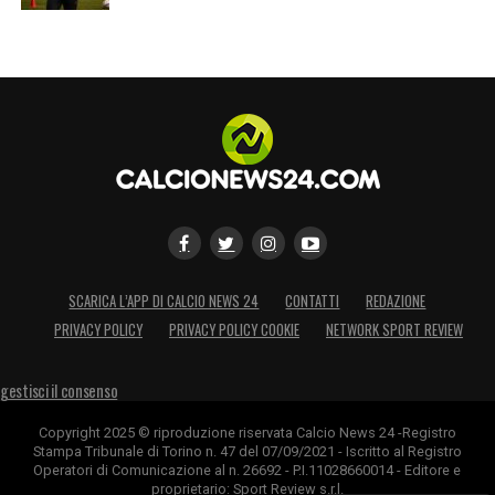
SCARICA L’APP DI CALCIO NEWS 24
CONTATTI
REDAZIONE
PRIVACY POLICY
PRIVACY POLICY COOKIE
NETWORK SPORT REVIEW
gestisci il consenso
Copyright 2025 © riproduzione riservata Calcio News 24 -Registro
Stampa Tribunale di Torino n. 47 del 07/09/2021 - Iscritto al Registro
Operatori di Comunicazione al n. 26692 - P.I.11028660014 - Editore e
proprietario: Sport Review s.r.l.