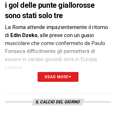
i gol delle punte giallorosse
sono stati solo tre
La Roma attende impazientemente il ritorno
di
Edin Dzeko
, alle prese con un guaio
muscolare che come confermato da Paulo
Fonseca difficilmente gli permetterà di
essere in campo giovedì sera in Europa
League.
READ MORE
Le reti del bosniaco servono come l’aria
giallorossi dato che, come segnalato da
Corriere dello Sport, nel girone di ritorno
i gol
IL CALCIO DEL GIORNO
delle punte sono stati solo tre.
Inoltre Borja
Mayoral, titolare nelle ultime otto di