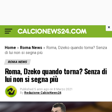
×
Home
»
Roma News
»
Roma, Dzeko quando torna? Senza
di lui non si segna più
ROMA NEWS
Roma, Dzeko quando torna? Senza di
lui non si segna più
Published
5 anni ago
on
8 Marzo 2021
By
Redazione CalcioNews24