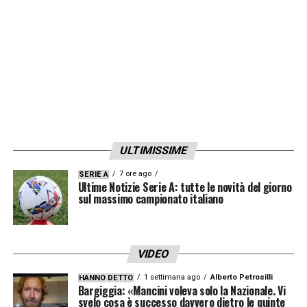
campionato, non segna da sei partite.
LA PLAYLIST DELLE NOSTRE TOP NEWS
ULTIMISSIME
7 ore ago
SERIE A
Ultime Notizie Serie A: tutte le novità del giorno
sul massimo campionato italiano
VIDEO
1 settimana ago
Alberto Petrosilli
HANNO DETTO
Bargiggia: «Mancini voleva solo la Nazionale. Vi
svelo cosa è successo davvero dietro le quinte