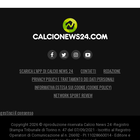
SCARICA L’APP DI CALCIO NEWS 24
CONTATTI
REDAZIONE
PRIVACY POLICY E TRATTAMENTO DEI DATI PERSONALI
INFORMATIVA ESTESA SUI COOKIE (COOKIE POLICY)
NETWORK SPORT REVIEW
gestisci il consenso
Copyright 2026 © riproduzione riservata Calcio News 24 -Registro
Stampa Tribunale di Torino n. 47 del 07/09/2021 - Iscritto al Registro
Operatori di Comunicazione al n. 26692 - P.I.11028660014 - Editore e