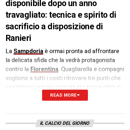
disponibile dopo un anno
travagliato: tecnica e spirito di
sacrificio a disposizione di
Ranieri
La
Sampdoria
è ormai pronta ad affrontare
la delicata sfida che la vedrà protagonista
contro la
Fiorentina
. Quagliarella e compagni
vogliono a tutti i costi ritrovare tre punti che
varrebbero oro ma soprattutto tranquillità in
termini di classifica. Torna a
READ MORE
disposizione
Alex Ferrari
, tormentato dai
continui infortuni che lo hanno reso
uno
sfortunato protagonista
nell’ultimo
IL CALCIO DEL GIORNO