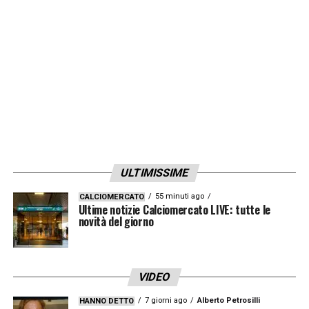
anno. Tutto ha inizio con la
rottura del
legamento crociato
nel dicembre del 2019,
che lo costringe a rimanere lontano dai
campi per ben
199 giorni
. L’ex difensore di
Verona e Bologna riesce a lasciarsi alle
spalle questo brutto episodio, tanto che nella
stagione in corso riesce ad accumulare
cinque presenze consecutive tra la nona e la
ULTIMISSIME
tredicesima giornata.
55 minuti ago
CALCIOMERCATO
Ultime notizie Calciomercato LIVE: tutte le
LEGGI L’ANALISI COMPLETA SU SAMP
novità del giorno
NEWS 24
LA PLAYLIST DELLE NOSTRE TOP NEWS
VIDEO
7 giorni ago
Alberto Petrosilli
HANNO DETTO