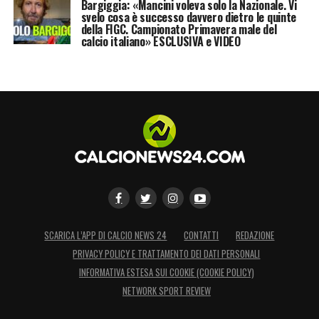
Bargiggia: «Mancini voleva solo la Nazionale. Vi
svelo cosa è successo davvero dietro le quinte
della FIGC. Campionato Primavera male del
calcio italiano» ESCLUSIVA e VIDEO
SCARICA L’APP DI CALCIO NEWS 24
CONTATTI
REDAZIONE
PRIVACY POLICY E TRATTAMENTO DEI DATI PERSONALI
INFORMATIVA ESTESA SUI COOKIE (COOKIE POLICY)
NETWORK SPORT REVIEW