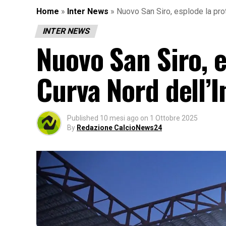
Home
»
Inter News
»
Nuovo San Siro, esplode la prot
INTER NEWS
Nuovo San Siro, e
Curva Nord dell’I
Published
10 mesi ago
on
1 Ottobre 2025
By
Redazione CalcioNews24