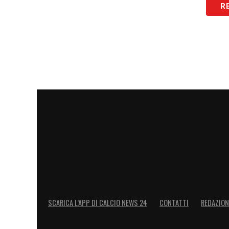
L’amore per l’Inter non si spe
R
Gli ultras ribadiscono così la loro posizi
ma la battaglia per i diritti dei tifosi 
delicato per l’Inter, guidata in panchina 
Sul campo, i protagonisti come
Lautaro 
Nicolò Barella
, centrocampista della Naz
squadra. Ma sugli spalti, la tensione tra 
influenzare l’atmosfera di San Siro nelle
LA PLAYLIST DELLE NOSTRE TOP NEW
SCARICA L’APP DI CALCIO NEWS 24
CONTATTI
REDAZION