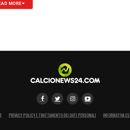
gne
EAD MORE
one: l’attaccamento alla squadra resta intatto,
continua. Un messaggio che arriva in un momento
da
Chivu
, giovane tecnico dei nerazzurri.
Martínez
, capitano e attaccante argentino, e
ionale italiana, continuano a trascinare la
società e Curva Nord resta alta, con il rischio di
 prossime sfide.
S
E
PRIVACY POLICY E TRATTAMENTO DEI DATI PERSONALI
INFORMATIVA ES