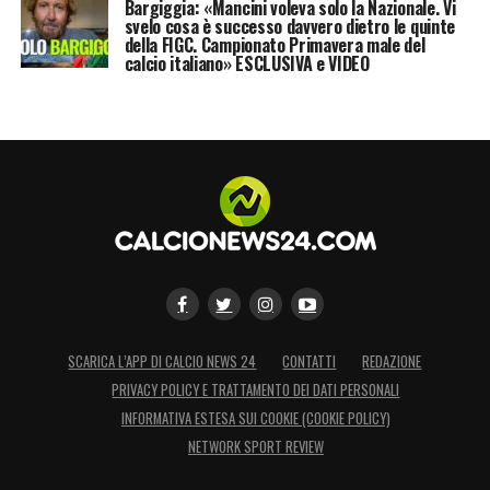
Bargiggia: «Mancini voleva solo la Nazionale. Vi
svelo cosa è successo davvero dietro le quinte
della FIGC. Campionato Primavera male del
calcio italiano» ESCLUSIVA e VIDEO
SCARICA L’APP DI CALCIO NEWS 24
CONTATTI
REDAZIONE
PRIVACY POLICY E TRATTAMENTO DEI DATI PERSONALI
INFORMATIVA ESTESA SUI COOKIE (COOKIE POLICY)
NETWORK SPORT REVIEW