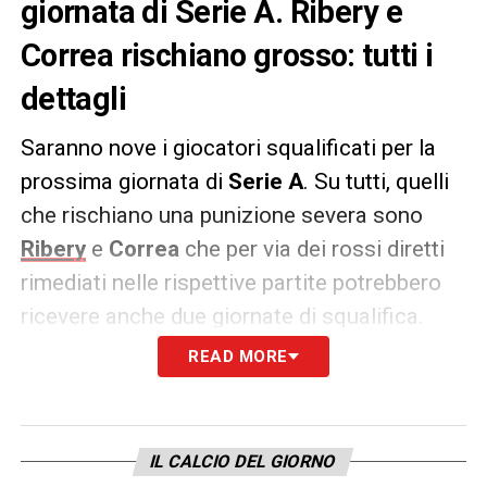
giornata di Serie A. Ribery e
Correa rischiano grosso: tutti i
dettagli
Saranno nove i giocatori squalificati per la
prossima giornata di
Serie A
. Su tutti, quelli
che rischiano una punizione severa sono
Ribery
e
Correa
che per via dei rossi diretti
rimediati nelle rispettive partite potrebbero
ricevere anche due giornate di squalifica.
READ MORE
La lista completa: Pedro Pereira (Crotone),
Pulgar (Fiorentina), Ribery (Fiorentina),
Strootman (Genoa), Correa (Lazio),
Lazzari
IL CALCIO DEL GIORNO
(Lazio), Cristante (Roma)
, Adrien Silva