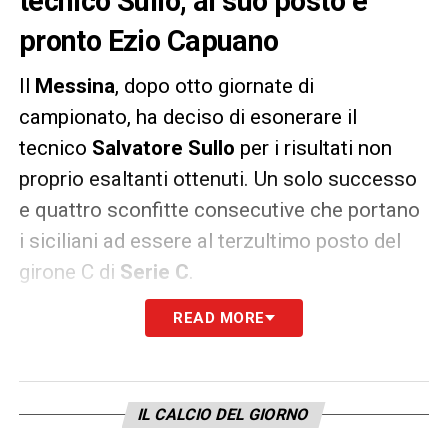
tecnico Sullo, al suo posto è
pronto Ezio Capuano
Il
Messina
, dopo otto giornate di
campionato, ha deciso di esonerare il
tecnico
Salvatore Sullo
per i risultati non
proprio esaltanti ottenuti. Un solo successo
e quattro sconfitte consecutive che portano
i siciliani ad essere al terzultimo posto del
girone C di
Serie C
.
READ MORE
Al posto dell’ex centrocampista in arrivo
Ezio
Capuano
in panchina.
LA PLAYLIST DELLE NOSTRE TOP NEWS
IL CALCIO DEL GIORNO