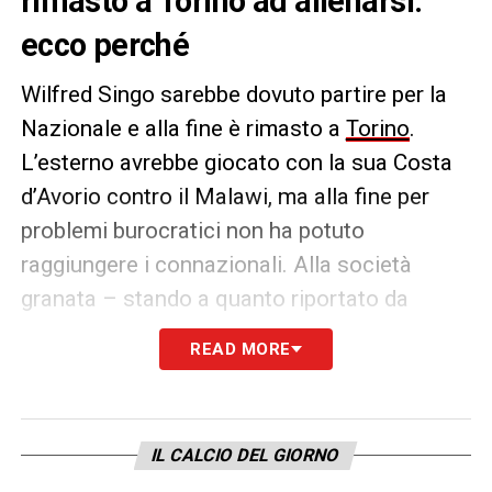
rimasto a Torino ad allenarsi:
ecco perché
Wilfred Singo sarebbe dovuto partire per la
Nazionale e alla fine è rimasto a
Torino
.
L’esterno avrebbe giocato con la sua Costa
d’Avorio contro il Malawi, ma alla fine per
problemi burocratici non ha potuto
raggiungere i connazionali. Alla società
granata – stando a quanto riportato da
Toronews – non sarebbero arrivati dei
READ MORE
documenti dalla Federazione ivoriana e per
questo è rimasto ad allenarsi alla corte di
Ivan Juric
.
IL CALCIO DEL GIORNO