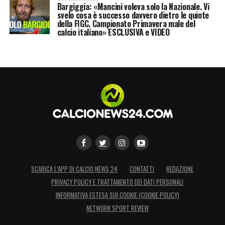
Bargiggia: «Mancini voleva solo la Nazionale. Vi
svelo cosa è successo davvero dietro le quinte
della FIGC. Campionato Primavera male del
calcio italiano» ESCLUSIVA e VIDEO
SCARICA L’APP DI CALCIO NEWS 24
CONTATTI
REDAZIONE
PRIVACY POLICY E TRATTAMENTO DEI DATI PERSONALI
INFORMATIVA ESTESA SUI COOKIE (COOKIE POLICY)
NETWORK SPORT REVIEW