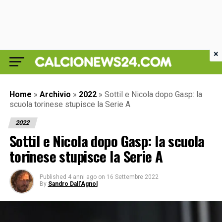
×
Home
»
Archivio
»
2022
»
Sottil e Nicola dopo Gasp: la
scuola torinese stupisce la Serie A
2022
Sottil e Nicola dopo Gasp: la scuola
torinese stupisce la Serie A
Published
4 anni ago
on
16 Settembre 2022
By
Sandro Dall'Agnol