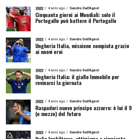
4 anni ago
Sandro Dall'Agnol
2022
Cinquanta giorni ai Mondiali: solo il
Portogallo può battere il Portogallo
4 anni ago
Sandro Dall'Agnol
2022
Ungheria Italia, missione compiuta grazie
ai nuovi eroi
4 anni ago
Sandro Dall'Agnol
2022
Ungheria Italia: il giallo Immobile per
rovinarci la giornata
4 anni ago
Sandro Dall'Agnol
2022
Raspadori nuovo principe azzurro: è lui il 9
(e mezzo) del futuro
4 anni ago
Sandro Dall'Agnol
2022
Italia Inghilterra, ottimismo e rimpianto