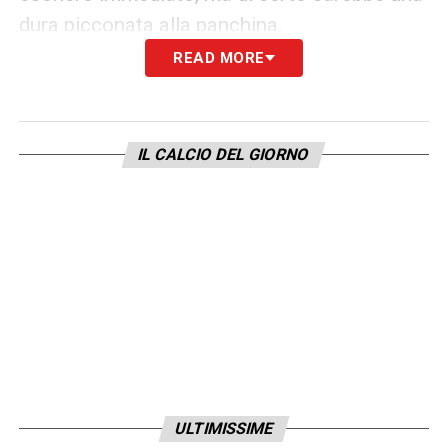
dura picconata alla panchina.
READ MORE
Così come non può dormire sonni tranquilli
Marco Giampaolo
, perennemente sulla
graticola e con una
Samp
che non riesce
IL CALCIO DEL GIORNO
davvero mai a spiccare il volo sotto la sua
guida. La sfida al
Milan
è quanto di più
complicato ci si potesse augurare, ironia del
destino proprio quell’ambiente che lo scaricò
senza mezzi termini nel recente passato.
Questione di karma.
LA PLAYLIST DELLE NOSTRE TOP NEWS
ULTIMISSIME