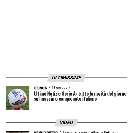
ULTIMISSIME
13 ore ago
SERIE A
Ultime Notizie Serie A: tutte le novità del giorno
sul massimo campionato italiano
VIDEO
2 settimane ago
Alberto Petrosilli
HANNO DETTO