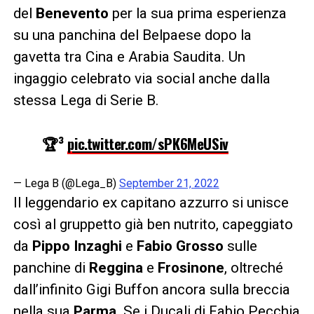
del
Benevento
per la sua prima esperienza
su una panchina del Belpaese dopo la
gavetta tra Cina e Arabia Saudita. Un
ingaggio celebrato via social anche dalla
stessa Lega di Serie B.
🏆³
pic.twitter.com/sPK6MeUSiv
— Lega B (@Lega_B)
September 21, 2022
Il leggendario ex capitano azzurro si unisce
così al gruppetto già ben nutrito, capeggiato
da
Pippo Inzaghi
e
Fabio Grosso
sulle
panchine di
Reggina
e
Frosinone
, oltreché
dall’infinito Gigi Buffon ancora sulla breccia
nella sua
Parma
. Se i Ducali di Fabio Pecchia