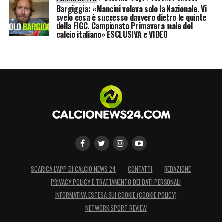
Bargiggia: «Mancini voleva solo la Nazionale. Vi
svelo cosa è successo davvero dietro le quinte
della FIGC. Campionato Primavera male del
calcio italiano» ESCLUSIVA e VIDEO
SCARICA L’APP DI CALCIO NEWS 24
CONTATTI
REDAZIONE
PRIVACY POLICY E TRATTAMENTO DEI DATI PERSONALI
INFORMATIVA ESTESA SUI COOKIE (COOKIE POLICY)
NETWORK SPORT REVIEW