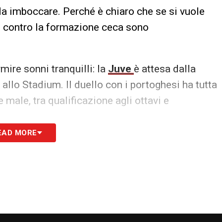
a imboccare. Perché è chiaro che se si vuole
ti contro la formazione ceca sono
ire sonni tranquilli: la
Juve
è attesa dalla
a
allo Stadium. Il duello con i portoghesi ha tutta
e male, tra qualificazione agli ottavi e
EAD MORE
 Pioli che dopo il pareggino in quel di Salisburgo
gabria,
pena il rischio di doversi giocare più
helsea.
, impegnato ora nella bollente atmosfera di Ibrox
uardia, vanificare la notte magica vissuta una