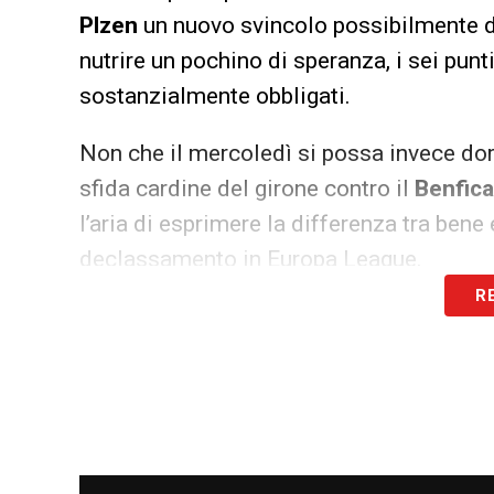
Plzen
un nuovo svincolo possibilmente d
nutrire un pochino di speranza, i sei pun
sostanzialmente obbligati.
Non che il mercoledì si possa invece dorm
sfida cardine del girone contro il
Benfic
l’aria di esprimere la differenza tra bene 
declassamento in Europa League.
R
Pericolo buccia di banana per il
Milan
di
non può fallire l’approccio alla
Dinamo Za
del dovuto nel doppio confronto con il C
Chi invece ha vinto all’esordio è il
Napoli
contro i
Rangers
. Vietato abbassare la g