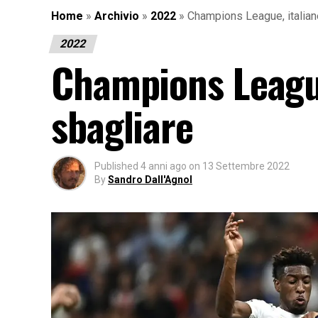
Home
»
Archivio
»
2022
»
Champions League, italiane
2022
Champions League,
sbagliare
Published
4 anni ago
on
13 Settembre 2022
By
Sandro Dall'Agnol