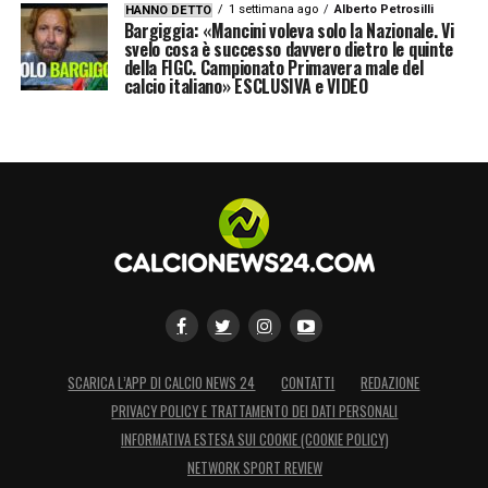
1 settimana ago
Alberto Petrosilli
HANNO DETTO
Bargiggia: «Mancini voleva solo la Nazionale. Vi
svelo cosa è successo davvero dietro le quinte
della FIGC. Campionato Primavera male del
calcio italiano» ESCLUSIVA e VIDEO
SCARICA L’APP DI CALCIO NEWS 24
CONTATTI
REDAZIONE
PRIVACY POLICY E TRATTAMENTO DEI DATI PERSONALI
INFORMATIVA ESTESA SUI COOKIE (COOKIE POLICY)
NETWORK SPORT REVIEW