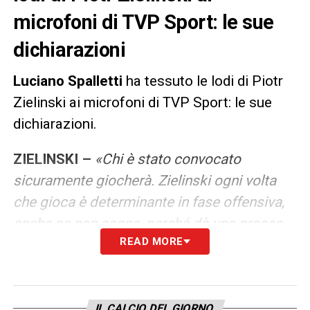
microfoni di TVP Sport: le sue
dichiarazioni
Luciano Spalletti
ha tessuto le lodi di Piotr
Zielinski ai microfoni di TVP Sport: le sue
dichiarazioni.
ZIELINSKI –
«Chi è stato convocato
sicuramente giocherà. Zielinski ogni volta
che gioca è determinante in fase offensiva,
anche se non segna, perché dà una grossa
READ MORE
mano alla squadra. È senza dubbio uno dei
calciatori più forti della squadra, ma mi
aspetto un po’ di concretezza. Ha facilità di
corsa, di inserimento e anche di fare gol. È
IL CALCIO DEL GIORNO