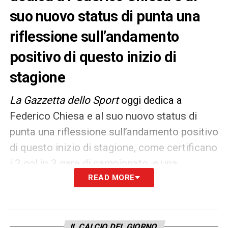
suo nuovo status di punta una
riflessione sull’andamento
positivo di questo inizio di
stagione
La Gazzetta dello Sport
oggi dedica a
Federico Chiesa e al suo nuovo status di
punta una riflessione sull’andamento positivo
di questo inizio di stagione, come certificano
i 2 gol in 3 gare di campionato, e una
suggestione attraverso il ricorso a termini di
READ MORE
paragone: «Più attaccante e meno esterno.
Una evoluzione simile a quella che in
passato ha visto due protagonisti del calcio
IL CALCIO DEL GIORNO