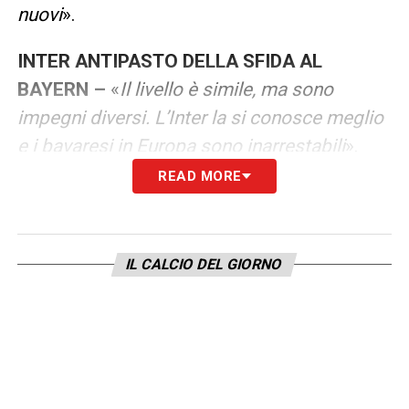
nuovi
».
INTER ANTIPASTO DELLA SFIDA AL
BAYERN –
«
Il livello è simile, ma sono
impegni diversi. L’Inter la si conosce meglio
e i bavaresi in Europa sono inarrestabili
».
READ MORE
LA PLAYLIST DELLE NOSTRE TOP NEWS
IL CALCIO DEL GIORNO