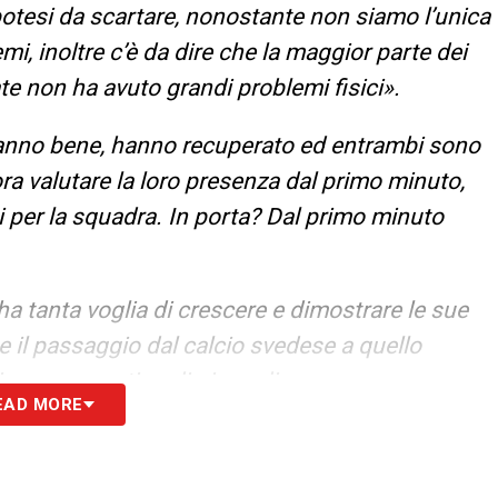
ipotesi da scartare, nonostante non siamo l’unica
i, inoltre c’è da dire che la maggior parte dei
tate non ha avuto grandi problemi fisici».
nno bene, hanno recuperato ed entrambi sono
a valutare la loro presenza dal primo minuto,
 per la squadra. In porta? Dal primo minuto
a tanta voglia di crescere e dimostrare le sue
e il passaggio dal calcio svedese a quello
e imparare un tipo di gioco diverso, ma sono
EAD MORE
 a Verona, ha gestito molto bene il suo esordio