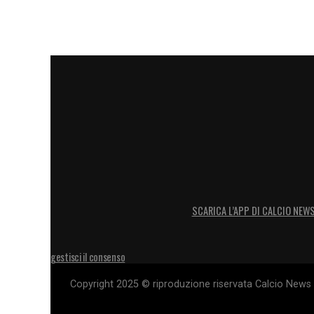
GYASI E VERDE –
«Sono due giocatori di
come ha dimostrato in campo. Gyasi è u
umanamente, nei momenti di difficoltà c
a adattarsi a diverse zone del campo, 
ancora crescere tantissimo e sono conte
ESONERO –
«Ho sentito molto la vicinan
settimane. Io sono alla ricerca del modo 
potremo crescere e fare il bene del club, c
SCARICA L’APP DI CALCIO NEW
LA PLAYLIST DELLE NOSTRE TOP NEW
gestisci il consenso
Copyright 2025 © riproduzione riservata Calcio News 2