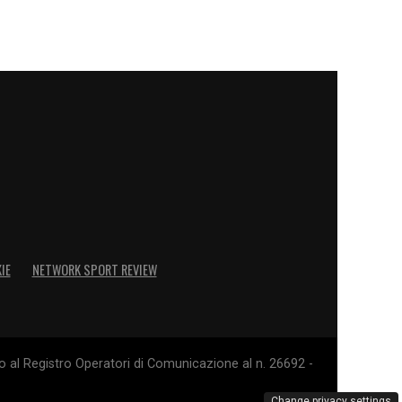
IE
NETWORK SPORT REVIEW
o al Registro Operatori di Comunicazione al n. 26692 -
Change privacy settings