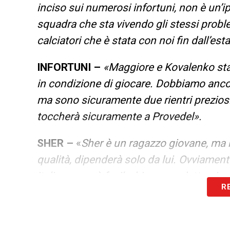
inciso sui numerosi infortuni, non è un’
squadra che sta vivendo gli stessi problem
calciatori che è stata con noi fin dall’es
INFORTUNI –
«Maggiore e Kovalenko sta
in condizione di giocare. Dobbiamo ancor
ma sono sicuramente due rientri preziosi
toccherà sicuramente a Provedel».
SHER –
«
Sher è un ragazzo giovane, ma h
qualità, dipenderà solo da lui. Ovviament
italiano non è facile, bisogna adattarsi 
R
contento di quello che ho visto in campo
e ogni giorni lavora molto duramente».