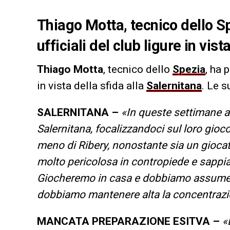
Thiago Motta, tecnico dello Sp
ufficiali del club ligure in vis
Thiago Motta
, tecnico dello
Spezia
, ha 
in vista della sfida alla
Salernitana
. Le s
SALERNITANA –
«In queste settimane a
Salernitana, focalizzandoci sul loro gioc
meno di Ribery, nonostante sia un gioca
molto pericolosa in contropiede e sappia
Giocheremo in casa e dobbiamo assumere i
dobbiamo mantenere alta la concentrazio
MANCATA PREPARAZIONE ESITVA –
«