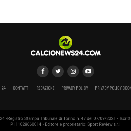
versi. Daniele ha delle grandissime qualità
n giocatore che stimo molto anche
i siamo sempre confrontati ed è stato disposto
questo per me è fondamentale. Penso che possa
nto di avere in squadra un elemento come lui».
za e il sostegno della società in queste
migliore per far giocare la squadra, solo così
he è l’obiettivo principale mio e dello staff».
S 24
CONTATTI
REDAZIONE
PRIVACY POLICY
PRIVACY POLICY COOK
S
4 -Registro Stampa Tribunale di Torino n. 47 del 07/09/2021 - Iscritt
P.I.11028660014 - Editore e proprietario: Sport Review s.r.l.