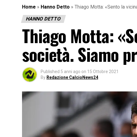
Home
»
Hanno Detto
»
Thiago Motta: «Sento la vicin
HANNO DETTO
Thiago Motta: «Se
società. Siamo pr
Published
5 anni ago
on
15 Ottobre 2021
By
Redazione CalcioNews24