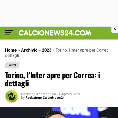
×
Home
»
Archivio
»
2023
»
Torino, l’Inter apre per Correa: i
dettagli
2023
Torino, l’Inter apre per Correa: i
dettagli
Published
3 anni ago
on
21 Agosto 2023
By
Redazione CalcioNews24