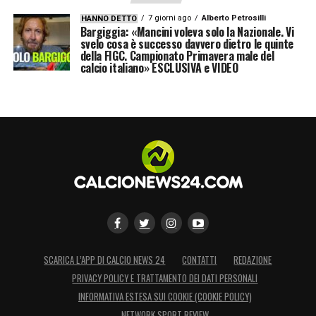
7 giorni ago
Alberto Petrosilli
HANNO DETTO
Bargiggia: «Mancini voleva solo la Nazionale. Vi
svelo cosa è successo davvero dietro le quinte
della FIGC. Campionato Primavera male del
calcio italiano» ESCLUSIVA e VIDEO
SCARICA L’APP DI CALCIO NEWS 24
CONTATTI
REDAZIONE
PRIVACY POLICY E TRATTAMENTO DEI DATI PERSONALI
INFORMATIVA ESTESA SUI COOKIE (COOKIE POLICY)
NETWORK SPORT REVIEW