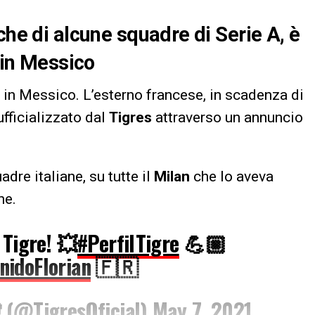
che di alcune squadre di Serie A, è
s in Messico
 in Messico. L’esterno francese, in scadenza di
 ufficializzato dal
Tigres
attraverso un annuncio
dre italiane, su tutte il
Milan
che lo aveva
ne.
 Tigre! 💥
#PerfilTigre
💪🏼
nidoFlorian
🇫🇷
 (@TigresOficial)
May 7, 2021