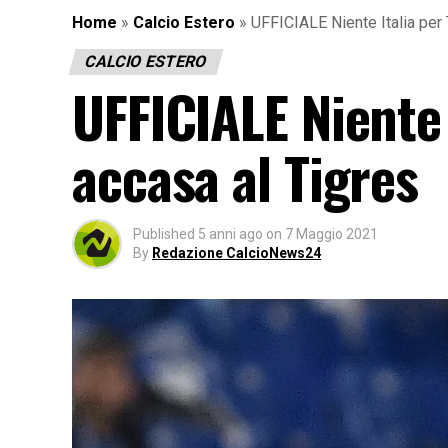
Home
»
Calcio Estero
»
UFFICIALE Niente Italia per 
CALCIO ESTERO
UFFICIALE Niente 
accasa al Tigres
Published
5 anni ago
on
7 Maggio 2021
By
Redazione CalcioNews24