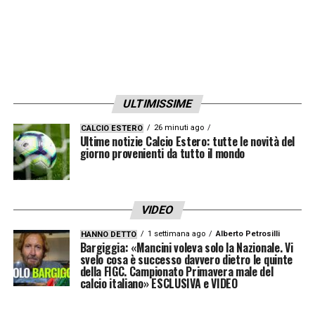
Manchester City, dunque ulteriori tre casi
dopo quelli di
Walker
e
Gabriel Jesus
.
Ore 13.20 –
Apprensione per il difensore del
Galatasaray
Elabdellaoui
che rischia di
perdere la vista dopo un incidente con i
ULTIMISSIME
fuochi d’artificio.
26 minuti ago
CALCIO ESTERO
Ultime notizie Calcio Estero: tutte le novità del
giorno provenienti da tutto il mondo
Ore 12.30 –
Ufficializzate le designazioni
arbitrali per la quindicesima giornata
(clicca
qui per leggere)
VIDEO
1 settimana ago
Alberto Petrosilli
HANNO DETTO
LA PLAYLIST DELLE NOSTRE TOP NEWS
Bargiggia: «Mancini voleva solo la Nazionale. Vi
svelo cosa è successo davvero dietro le quinte
della FIGC. Campionato Primavera male del
calcio italiano» ESCLUSIVA e VIDEO