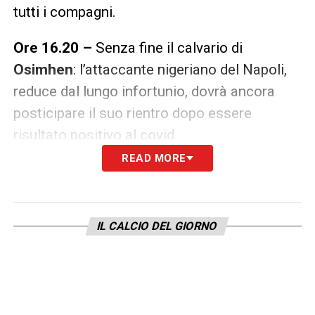
tutti i compagni.
Ore 16.20 –
Senza fine il calvario di
Osimhen
: l’attaccante nigeriano del Napoli,
reduce dal lungo infortunio, dovrà ancora
posticipare il suo rientro dopo essere
risultato positivo al covid.
READ MORE
Ore 15.00 –
Dopo Spinazzola, Fonseca
perde anche
Calafiori
e
Pedro
per la gara
contro la Samp: risentimento ai flessori per
IL CALCIO DEL GIORNO
entrambi.
Ore 14.00 –
Sono complessivamente ben
cinque i calciatori positivi al coronavirus nel