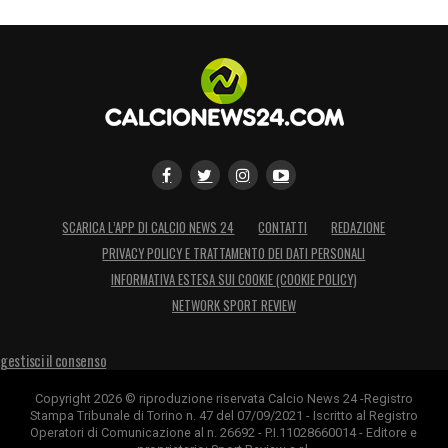
SCARICA L’APP DI CALCIO NEWS 24
CONTATTI
REDAZIONE
PRIVACY POLICY E TRATTAMENTO DEI DATI PERSONALI
INFORMATIVA ESTESA SUI COOKIE (COOKIE POLICY)
NETWORK SPORT REVIEW
gestisci il consenso
Copyright 2026 © riproduzione riservata Calcio News 24 -Registro
Stampa Tribunale di Torino n. 47 del 07/09/2021 - Iscritto al Registro
Operatori di Comunicazione al n. 26692 - P.I.11028660014 - Editore e