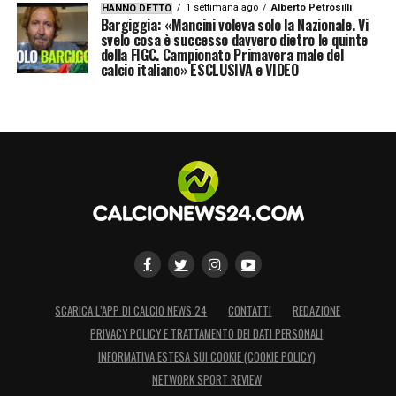
1 settimana ago
Alberto Petrosilli
HANNO DETTO
Bargiggia: «Mancini voleva solo la Nazionale. Vi
svelo cosa è successo davvero dietro le quinte
della FIGC. Campionato Primavera male del
calcio italiano» ESCLUSIVA e VIDEO
SCARICA L’APP DI CALCIO NEWS 24
CONTATTI
REDAZIONE
PRIVACY POLICY E TRATTAMENTO DEI DATI PERSONALI
INFORMATIVA ESTESA SUI COOKIE (COOKIE POLICY)
NETWORK SPORT REVIEW