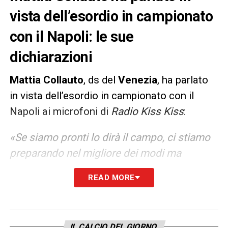
vista dell’esordio in campionato
con il Napoli: le sue
dichiarazioni
Mattia Collauto
, ds del
Venezia
, ha parlato
in vista dell’esordio in campionato con il
Napoli ai microfoni di
Radio Kiss Kiss
:
«Se siamo pronti lo dirà il campo, ci stiamo
preparando nel migliore dei modi ma
sappiamo che è una gara davvero difficile,
READ MORE
contro una squadra che gioca un grande
calcio, ha un allenatore bravo e elementi
molto forti. Affronteremo una corazzata, ma
IL CALCIO DEL GIORNO