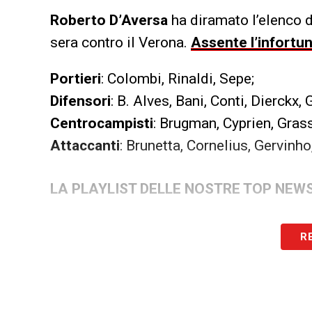
Roberto D’Aversa
ha diramato l’elenco d
sera contro il Verona.
Assente l’infortun
Portieri
: Colombi, Rinaldi, Sepe;
Difensori
: B. Alves, Bani, Conti, Dierckx,
Centrocampisti
: Brugman, Cyprien, Grass
Attaccanti
: Brunetta, Cornelius, Gervinh
LA PLAYLIST DELLE NOSTRE TOP NEW
R