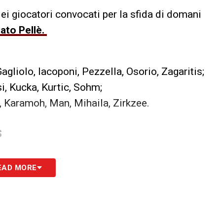
ei giocatori convocati per la sfida di domani
ato Pellè.
 Gagliolo, Iacoponi, Pezzella, Osorio, Zagaritis;
i, Kucka, Kurtic, Sohm;
o, Karamoh, Man, Mihaila, Zirkzee.
S
EAD MORE