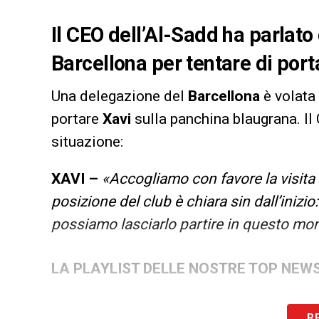
Il CEO dell’Al-Sadd ha parlato
Barcellona per tentare di por
Una delegazione del
Barcellona
è volata 
portare
Xavi
sulla panchina blaugrana. Il C
situazione:
XAVI –
«Accogliamo con favore la visita 
posizione del club è chiara sin dall’iniz
possiamo lasciarlo partire in questo mom
LA PLAYLIST DELLE NOSTRE TOP NEW
R