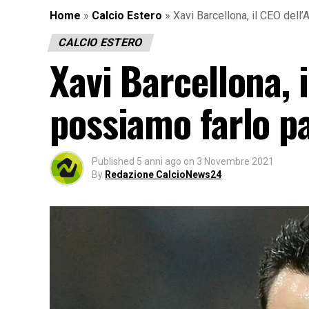
Home
»
Calcio Estero
»
Xavi Barcellona, il CEO dell
CALCIO ESTERO
Xavi Barcellona, 
possiamo farlo pa
Published
5 anni ago
on
3 Novembre 2021
By
Redazione CalcioNews24