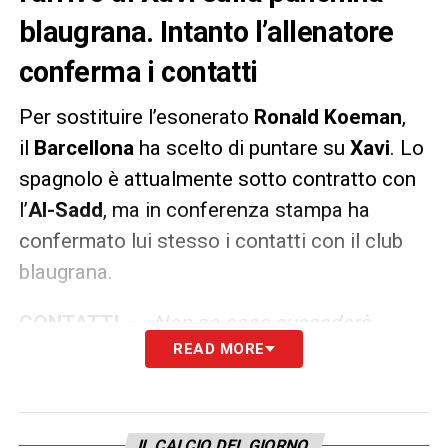
blaugrana. Intanto l’allenatore
conferma i contatti
Per sostituire l’esonerato
Ronald Koeman
,
il
Barcellona
ha scelto di puntare su
Xavi
. Lo
spagnolo è attualmente sotto contratto con
l’
Al-Sadd
, ma in conferenza stampa ha
confermato lui stesso i contatti con il club
blaugrana.
CONTATTI –
«
Non so cosa succederà,
READ MORE
stiamo parlando. Sono positivo e bisogna
intendersi, c’è da avere un sentire comune.
Spero che la soluzione arrivi presto, si tratta
di fare squadra, gruppo, positività per fare
IL CALCIO DEL GIORNO