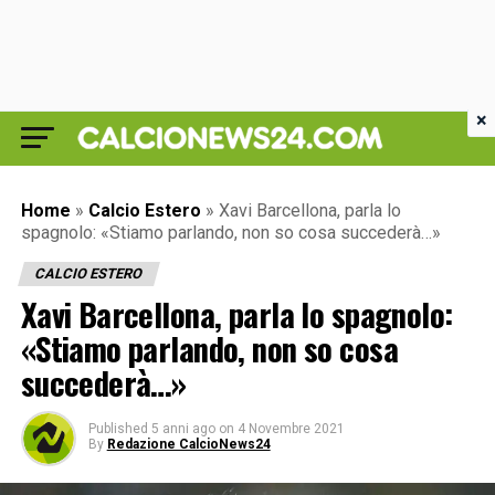
×
Home
»
Calcio Estero
»
Xavi Barcellona, parla lo
spagnolo: «Stiamo parlando, non so cosa succederà…»
CALCIO ESTERO
Xavi Barcellona, parla lo spagnolo:
«Stiamo parlando, non so cosa
succederà…»
Published
5 anni ago
on
4 Novembre 2021
By
Redazione CalcioNews24