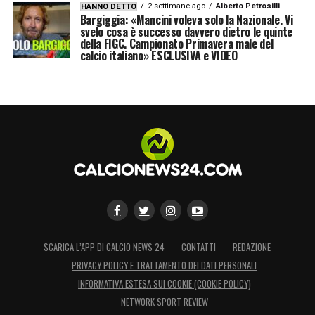
2 settimane ago
Alberto Petrosilli
HANNO DETTO
Bargiggia: «Mancini voleva solo la Nazionale. Vi
svelo cosa è successo davvero dietro le quinte
della FIGC. Campionato Primavera male del
calcio italiano» ESCLUSIVA e VIDEO
SCARICA L’APP DI CALCIO NEWS 24
CONTATTI
REDAZIONE
PRIVACY POLICY E TRATTAMENTO DEI DATI PERSONALI
INFORMATIVA ESTESA SUI COOKIE (COOKIE POLICY)
NETWORK SPORT REVIEW