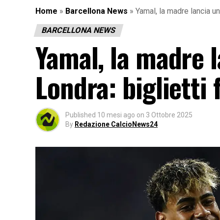
Home
»
Barcellona News
»
Yamal, la madre lancia un
BARCELLONA NEWS
Yamal, la madre 
Londra: biglietti
Published
10 mesi ago
on
3 Ottobre 2025
By
Redazione CalcioNews24