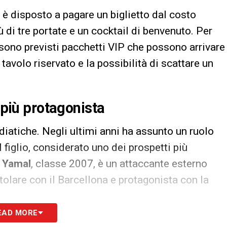
i è disposto a pagare un biglietto dal costo
 di tre portate e un cocktail di benvenuto. Per
 sono previsti pacchetti VIP che possono arrivare
 tavolo riservato e la possibilità di scattare un
iù protagonista
diatiche. Negli ultimi anni ha assunto un ruolo
 figlio, considerato uno dei prospetti più
 Yamal
, classe 2007, è un attaccante esterno
itolare con il Barcellona e protagonista con la
EAD MORE
sta per i diciotto anni del figlio, durante la