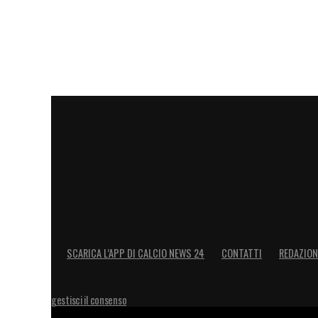
quale aveva ingaggiato una compagnia di na
lei a rendere pubblica la relazione tra Y
d’arte di Nicole Denise Cucco), artista u
Spagna.
LA PLAYLIST DELLE NOSTRE TOP NEW
SCARICA L’APP DI CALCIO NEWS 24
CONTATTI
REDAZION
gestisci il consenso