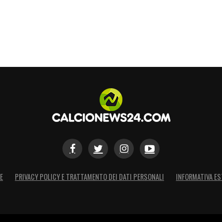
ni per intrattenere gli ospiti. Inoltre, è stata
amal e la cantante argentina
Nicki Nicole
(nome
rban pop molto seguita in America Latina e in
S
E
PRIVACY POLICY E TRATTAMENTO DEI DATI PERSONALI
INFORMATIVA ES