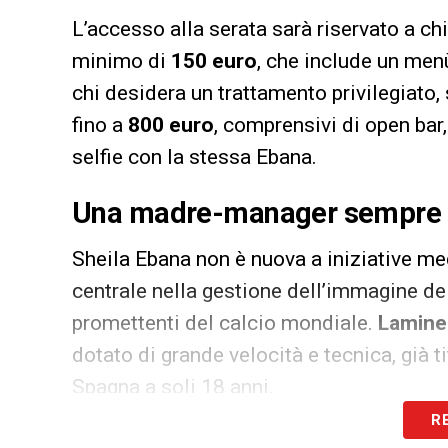
L’accesso alla serata sarà riservato a ch
minimo di
150 euro
, che include un menù
chi desidera un trattamento privilegiato,
fino a
800 euro
, comprensivi di open bar,
selfie con la stessa Ebana.
Una madre-manager sempre p
Sheila Ebana non è nuova a iniziative me
centrale nella gestione dell’immagine del
promettenti del calcio mondiale.
Lamine
dotato di grande velocità e tecnica, già t
Spagna a soli 18 anni.
R
La madre ha già organizzato la discussa fe