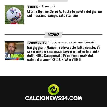
PROMO CHAMPIONS LEAGUE
9 ore ago
SERIE A
Ultime Notizie Serie A: tutte le novità del giorno
Ogni
GOL
in Champions League è un colpo
sul massimo campionato italiano
vincente. Fino a
70€
di bonus per te.
Ricevi 1€ per ogni gol segnato da tutte le
VIDEO
squadre fino a un massimo di 70€
Verifica termini e condizioni
1 settimana ago
Alberto Petrosilli
HANNO DETTO
Bargiggia: «Mancini voleva solo la Nazionale. Vi
su
Lottomatica
e
Goldbet
svelo cosa è successo davvero dietro le quinte
della FIGC. Campionato Primavera male del
calcio italiano» ESCLUSIVA e VIDEO
LA PLAYLIST DELLE NOSTRE TOP NEWS