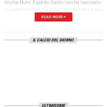
Anche Nuno Espírito Santo non ha nascosto
la soddisfazione per aver riabbracciato il suo
pupillo:
“Siamo molto felici di accogliere
READ MORE
Adama. È qualcuno che conosco bene, le
sue qualità uniche ci daranno un’opzione
diversa per attaccare le aree avversarie da
IL CALCIO DEL GIORNO
qui alla fine della stagione”
. Il West Ham
piazza dunque un colpo di sostanza:
esperienza e potenza per la rincorsa in
classifica.
ULTIMISSIME