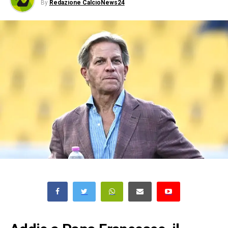
By
Redazione CalcioNews24